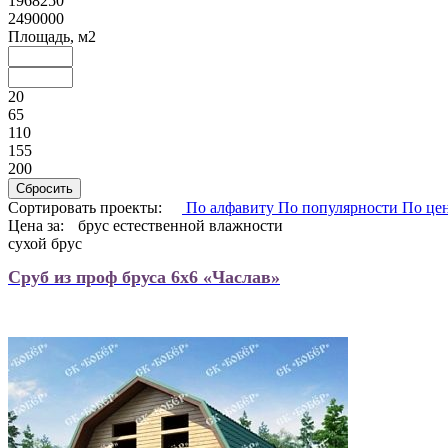
1968250
2490000
Площадь, м2
20
65
110
155
200
Сортировать проекты:
По алфавиту
По популярности
По це
Цена за:
брус естественной влажности
сухой брус
Сруб из проф бруса 6х6 «Часлав»