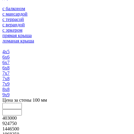
с балконом
с мансардой
с террасой
с верандой
с эркером
прямая крыша
ломаная крыша
4х5
6х6
6х7
6х8
7х7
7х8
7х9
8х8
9х9
Цена за стены 100 мм
403000
924750
1446500