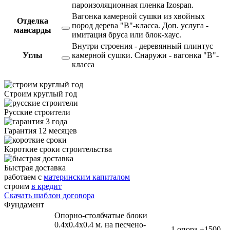
пароизоляционная пленка Izospan.
Вагонка камерной сушки из хвойных
Отделка
пород дерева "В"-класса. Доп. услуга -
мансарды
имитация бруса или блок-хаус.
Внутри строения - деревянный плинтус
Углы
камерной сушки. Снаружи - вагонка "В"-
класса
Строим круглый год
Русские строители
Гарантия 12 месяцев
Короткие сроки строительства
Быстрая доставка
работаем с
материнским капиталом
строим
в кредит
Скачать шаблон договора
Фундамент
Опорно-столбчатые блоки
0.4х0.4х0.4 м. на песчено-
1 опора
+1500