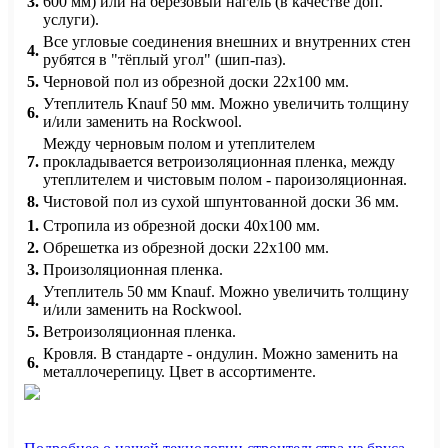
3.
600 мм) или на березовый нагель (в качестве доп.
услуги).
Все угловые соединения внешних и внутренних стен
4.
рубятся в "тёплый угол" (шип-паз).
5.
Черновой пол из обрезной доски 22х100 мм.
Утеплитель Knauf 50 мм. Можно увеличить толщину
6.
и/или заменить на Rockwool.
Между черновым полом и утеплителем
7.
прокладывается ветроизоляционная пленка, между
утеплителем и чистовым полом - пароизоляционная.
8.
Чистовой пол из сухой шпунтованной доски 36 мм.
1.
Стропила из обрезной доски 40х100 мм.
2.
Обрешетка из обрезной доски 22х100 мм.
3.
Произоляционная пленка.
Утеплитель 50 мм Knauf. Можно увеличить толщину
4.
и/или заменить на Rockwool.
5.
Ветроизоляционная пленка.
Кровля. В стандарте - ондулин. Можно заменить на
6.
металлочерепицу. Цвет в ассортименте.