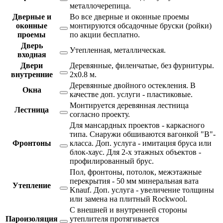
металлочерепица.
Дверные и
Во все дверные и оконные проемы
оконные
монтируются обсадочные бруски (ройки)
проемы
по акции бесплатно.
Дверь
Утепленная, металлическая.
входная
Двери
Деревянные, филенчатые, без фурнитуры.
внутренние
2х0.8 м.
Деревянные двойного остекления. В
Окна
качестве доп. услуги - пластиковые.
Монтируется деревянная лестница
Лестница
согласно проекту.
Для мансардных проектов - каркасного
типа. Снаружи обшиваются вагонкой "В"-
Фронтоны
класса. Доп. услуга - имитация бруса или
блок-хаус. Для 2-х этажных объектов -
профилированный брус.
Пол, фронтоны, потолок, межэтажные
перекрытия - 50 мм минеральная вата
Утепление
Knauf. Доп. услуга - увеличение толщины
или замена на плитный Rockwool.
С внешней и внутренней стороны
Пароизоляция
утеплителя протягивается