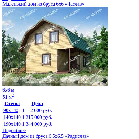
Маленький дом из бруса 6х6 «Часлав»
6х6 м
2
51 м
Стены
Цена
90x140
1 112 000
руб.
140x140
1 215 000
руб.
190x140
1 344 000
руб.
Подробнее
Дачный дом из бруса 6.5х6.5 «Радислав»