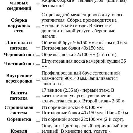
Акция: сборка в "теплый угол" (шип-паз)
угловых
бесплатно!
соединений
С прокладкой межвенцового джутового
Сборка
утеплителя. Сборка производится на
наружных
металлические гвозди. В качестве
стен
дополнительной услуги - березовые
нагели.
Лаги пола и
Обрезной брус 50х150 мм с шагом в 0.6 м.
потолка
Потолочные балки 40х150 мм.
Черновой пол
Обрезная доска 22х100 мм (2-й сорт).
Шпунтованная доска камерной сушки 36
Чистовой пол
мм.
Профилированный брус естественной
Внутренние
влажности 90х140 мм. Запиливаются
перегородки
"шип-паз".
17 венцов (2.35 м) - первый этаж. В
Высота
качестве доп. услуги - увеличение
потолка
количества венцов. Второй этаж - 2.30 м.
Стропильная
Из обрезной доски 40х100 мм.
система
Потолочные балки 40х150 мм. Шаг - 0.9 м.
Обрешетка
Из обрезной доски 22х100 мм (2-й сорт).
Ондулин. Цвет: красный, коричневый или
Кровля
зеленый. В качестве доп. услуги -