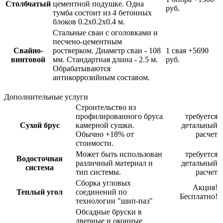
Столбчатый
цементной подушке. Одна
руб.
тумба состоит из 4 бетонных
блоков 0.2х0.2х0.4 м.
Стальные сваи с оголовками и
песчено-цементным
Свайно-
ростверком. Диаметр сваи - 108
1 свая
+5690
винтовой
мм. Стандартная длина - 2.5 м.
руб.
Обрабатываются
антикоррозийным составом.
Дополнительные услуги
Строительство из
профилированного бруса
требуется
Сухой брус
камерной сушки.
детальный
Обычно +18% от
расчет
стоимости.
Может быть использован
требуется
Водосточная
различный материал и
детальный
система
тип системы.
расчет
Сборка угловых
Акция!
Теплый угол
соединений по
Бесплатно!
технологии "шип-паз"
Обсадные бруски в
дверные и оконные