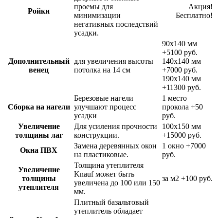
проемы для
Акция!
Ройки
минимизации
Бесплатно!
негативных последствий
усадки.
90х140 мм
+5100 руб.
Дополнительный
для увеличения высоты
140х140 мм
венец
потолка на 14 см
+7000 руб.
190х140 мм
+11300 руб.
Березовые нагели
1 место
Сборка на нагели
улучшают процесс
прокола
+50
усадки
руб.
Увеличение
Для усиления прочности
100х150 мм
толщины лаг
конструкции.
+15000 руб.
Замена деревянных окон
1 окно
+7000
Окна ПВХ
на пластиковые.
руб.
Толщина утеплителя
Увеличение
Knauf может быть
толщины
за м2
+100 руб.
увеличена до 100 или 150
утеплителя
мм.
Плитный базальтовый
утеплитель обладает