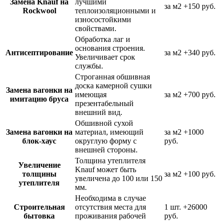
Замена Knauf на
лучшими
за м2
+150 руб.
Rockwool
теплоизоляционными и
износостойкими
свойствами.
Обработка лаг и
основания строения.
Антисептирование
за м2
+340 руб.
Увеличивает срок
службы.
Строганная обшивная
доска камерной сушки
Замена вагонки на
имеющая
за м2
+700 руб.
имитацию бруса
презентабельный
внешний вид.
Обшивной сухой
Замена вагонки на
материал, имеющий
за м2
+1000
блок-хаус
округлую форму с
руб.
внешней стороны.
Толщина утеплителя
Увеличение
Knauf может быть
толщины
за м2
+100 руб.
увеличена до 100 или 150
утеплителя
мм.
Необходима в случае
Строительная
отсутствия места для
1 шт.
+26000
бытовка
проживания рабочей
руб.