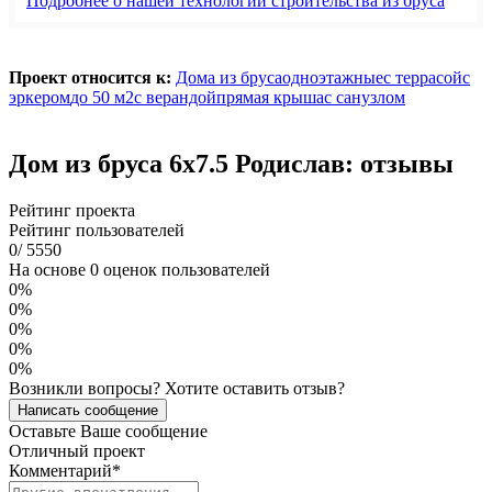
Подробнее о нашей технологии строительства из бруса
Проект относится к:
Дома из бруса
одноэтажные
с террасой
с
эркером
до 50 м2
с верандой
прямая крыша
с санузлом
Дом из бруса 6х7.5 Родислав: отзывы
Рейтинг проекта
Рейтинг пользователей
0
/
5
5
5
0
На основе 0 оценок пользователей
0%
0%
0%
0%
0%
Возникли вопросы? Хотите оставить отзыв?
Написать сообщение
Оставьте Ваше сообщение
Отличный проект
Комментарий
*