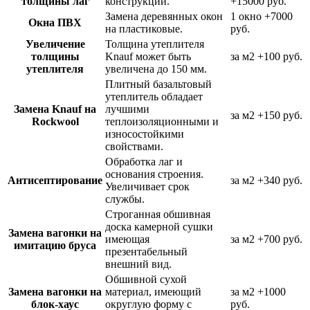
толщины лаг
конструкции.
+15000 руб.
Замена деревянных окон
1 окно
+7000
Окна ПВХ
на пластиковые.
руб.
Увеличение
Толщина утеплителя
толщины
Knauf может быть
за м2
+100 руб.
утеплителя
увеличена до 150 мм.
Плитный базальтовый
утеплитель обладает
Замена Knauf на
лучшими
за м2
+150 руб.
Rockwool
теплоизоляционными и
износостойкими
свойствами.
Обработка лаг и
основания строения.
Антисептирование
за м2
+340 руб.
Увеличивает срок
службы.
Строганная обшивная
доска камерной сушки
Замена вагонки на
имеющая
за м2
+700 руб.
имитацию бруса
презентабельный
внешний вид.
Обшивной сухой
Замена вагонки на
материал, имеющий
за м2
+1000
блок-хаус
округлую форму с
руб.