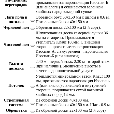
внутренних
прокладывается пароизоляция Изоспан-Б
перегородок
(или аналоги) и обшиваются вагонкой
хвойных парод камерной сушки.
Лаги пола и
Обрезной брус 50х150 мм с шагом в 0.6 м.
потолка
Потолочные балки 40х150 мм.
Черновой пол
Обрезная доска 22х100 мм (2-й сорт).
Шпунтованная доска камерной сушки 36
мм на саморезы. Прокладывается
утеплитель Knauf 100мм. С внешней
Чистовой пол
стороны протягивается ветроизоляция
Изоспан-А, с внутренней - пароизоляция
Изоспан-Б (или аналоги).
2.40 м - первый этаж. 2.30 м - второй этаж
Высота
(при наличии). Увеличение высоты в
потолка
качестве дополнительной услуги.
Утепляются минеральной ватой Knauf 100
мм, протягивается пароизоляция Изоспан-
Потолок
А (или аналог) с внешней и внутренней
стороны, подшивается сухой вагонкой
хвойных пород 14 мм.
Стропильная
Из обрезной доски 40х100 мм.
система
Потолочные балки 40х150 мм. Шаг - 0.9 м.
Обрешетка
Из обрезной доски 22х100 мм (2-й сорт).