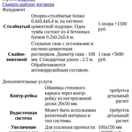
Скачать шаблон договора
Фундамент
Опорно-столбчатые блоки
0.4х0.4х0.4 м. на песчено-
1 опора
+1500
Столбчатый
цементной подушке. Одна
руб.
тумба состоит из 4 бетонных
блоков 0.2х0.2х0.4 м.
Стальные сваи с оголовками и
песчено-цементным
Свайно-
ростверком. Диаметр сваи - 108
1 свая
+5690
винтовой
мм. Стандартная длина - 2.5 м.
руб.
Обрабатываются
антикоррозийным составом.
Дополнительные услуги
Обшивка стенового
требуется
каркаса через контр-
Контр-рейка
детальный
рейку из нестроганной
расчет
доски 20х50 мм.
Может быть использован
требуется
Водосточная
различный материал и
детальный
система
тип системы.
расчет
Увеличение
Для усиления прочности
100х150 мм