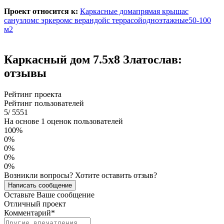
Проект относится к:
Каркасные дома
прямая крыша
с
санузлом
с эркером
с верандой
с террасой
одноэтажные
50-100
м2
Каркасный дом 7.5х8 Златослав:
отзывы
Рейтинг проекта
Рейтинг пользователей
5
/
5
5
5
1
На основе 1 оценок пользователей
100%
0%
0%
0%
0%
Возникли вопросы? Хотите оставить отзыв?
Написать сообщение
Оставьте Ваше сообщение
Отличный проект
Комментарий
*